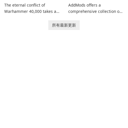
The eternal conflict of
AddMods offers a
Warhammer 40,000 takes a
comprehensive collection of
new turn in Warhammer
add-ons for Minecraft PE,
Combat Cards - 40K, a card
allowing you to enhance your
所有最新更新
game featuring miniatures
gameplay with incredible
from Games Workshop's
mods and maps. With these
Warhammer 40,000
add-ons, your Minecraft PE
Universe.
experience will become even
more captivating and
immersive.