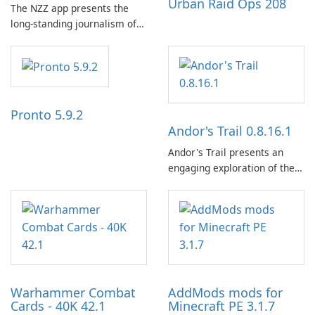
Urban Raid Ops 208
The NZZ app presents the
long-standing journalism of
the NZZ, rooted in
independence, open debate,
and a liberal outlook that
embraces diverse opinion.
Pronto 5.9.2
Andor's Trail 0.8.16.1
Andor's Trail presents an
engaging exploration of the
fantasy world of Dhayavar,
centered around the pursuit
of your brother, Andor,
through a quest-driven
narrative inspired by classic
role-playing games.
Warhammer Combat
AddMods mods for
Cards - 40K 42.1
Minecraft PE 3.1.7