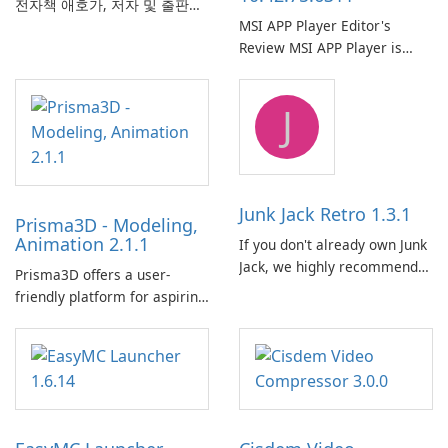
전자책 애호가, 저자 및 출판사
MSI APP Player Editor's
에서 널리 사용하는 다재다능하
Review MSI APP Player is
고 기능이 풍부한 전자책 관리
MSI’s Windows Android
도구입니다. 이 무료 오픈 소스
emulator built atop the
소프트웨어는 사용자에게 다양
J
BlueStacks engine and tuned
한 장치와 전자책 형식에서 전
for MSI hardware.
자책을 구성, 변환, 편집 및 동
기화하기 위한 포괄적인 솔루션
을 제공합니다.
Junk Jack Retro 1.3.1
Prisma3D - Modeling,
Animation 2.1.1
If you don't already own Junk
Jack, we highly recommend
Prisma3D offers a user-
purchasing it before
friendly platform for aspiring
considering Junk Jack Retro.
3D creators to bring their
This game is where it all
imagination to life. With a
began! Junk Jack Retro,
wide range of tools and
formerly known as Junk Jack,
features, this app allows
now offers widescreen
users to easily design 3D
support.
models and generate