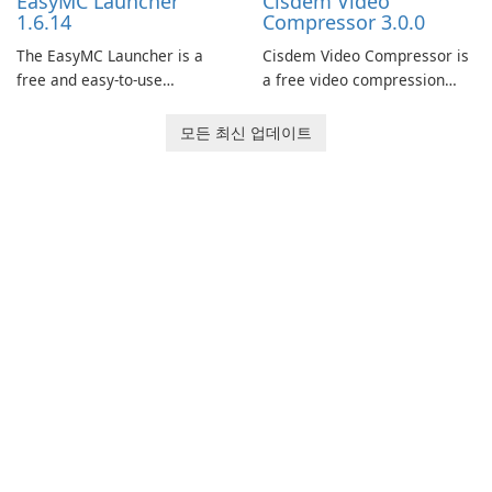
EasyMC Launcher
Cisdem Video
captivating animated scenes.
1.6.14
Compressor 3.0.0
The EasyMC Launcher is a
Cisdem Video Compressor is
free and easy-to-use
a free video compression
Minecraft launcher
software for Mac. It allows
developed by EasyMC. It
users to compress media
모든 최신 업데이트
allows Minecraft players to
files by setting the
quickly and easily access
percentage, target file size,
their favorite servers and
and file parameters to
mods with just a few clicks.
ensure satisfactory results.