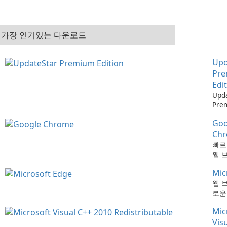
가장 인기있는 다운로드
Upd
Pr
Edi
Upd
Pre
으로
Goo
최신
하는
Ch
때보
빠르
다!
웹 
Mic
웹 
로운
Mic
Vis