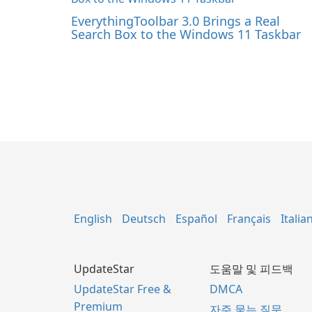
EverythingToolbar 3.0 Brings a Real
Search Box to the Windows 11 Taskbar
English
Deutsch
Español
Français
Italia
UpdateStar
도움말 및 피드백
UpdateStar Free &
DMCA
Premium
자주 묻는 질문