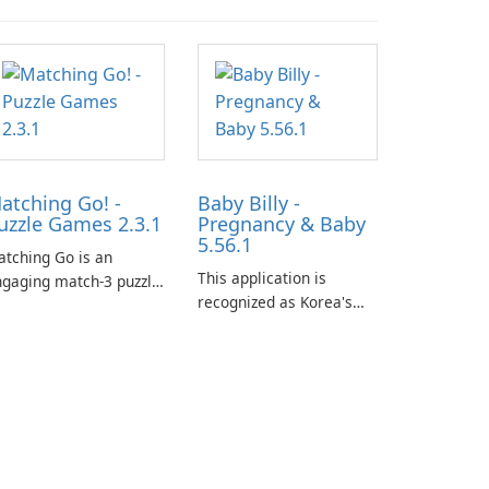
atching Go! -
Baby Billy -
uzzle Games 2.3.1
Pregnancy & Baby
5.56.1
tching Go is an
This application is
gaging match-3 puzzle
recognized as Korea's
me that invites
leading free platform for
ayers to join Chloe and
pregnancy and baby
r charming corgi,
tracking, offering
lie, on an adventurous
essential healthcare tips
urney across diverse
and doctor-approved
ndscapes.
articles.