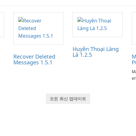
Huyền Thoại Làng
Lá 1.2.5
Recover Deleted
M
Messages 1.5.1
P
Ma
en
ga
pl
he
모든 최신 업데이트
Ol
d
jo
la