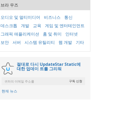
브라 우즈
오디오 및 멀티미디어
비즈니스
통신
데스크톱
개발
교육
게임 및 엔터테인먼트
그래픽 애플리케이션
홈 및 취미
인터넷
보안
서버
시스템 유틸리티
웹 개발
기타
절대로 다시 UpdateStar Static에
대한 업데이 트를 그리워
현재 뉴스