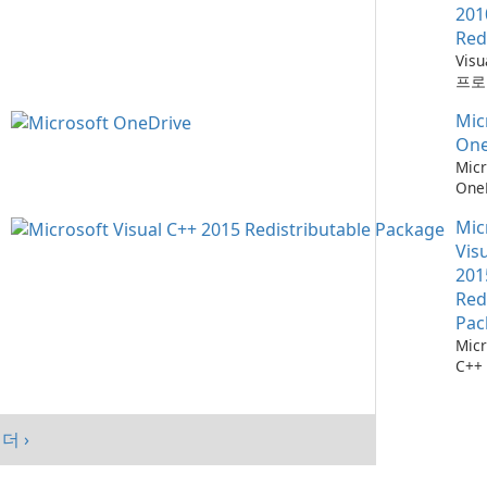
201
Red
Vis
프로
위한
Mic
소
One
Micr
One
관리
Mic
Vis
201
Red
Pac
Micr
C++
가능
스템
시키
더 ›