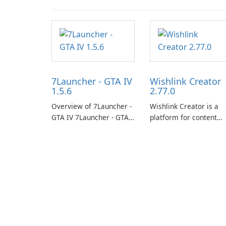
7Launcher - GTA IV
Wishlink Creator
1.5.6
2.77.0
Overview of 7Launcher -
Wishlink Creator is a
GTA IV 7Launcher - GTA
platform for content
IV is a specialized
creators designed to
software application
monetize their work
designed to optimize the
through built-in brand
gaming experience for
partnerships and
Grand Theft Auto IV.
integrated tools for
content distribution an
audience engagement.